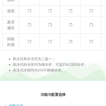
涂层
❐
❐
❐
❐
真空
❐
❐
❐
❐
减压
回收
❐
❐
❐
❐
衬袋
风冷式和水冷式为二选一；
风冷式的冷排均为铜冷排，可选316/2205冷排；
水冷式冷排均为316不锈钢冷排。
功能与配置选择
加料方式