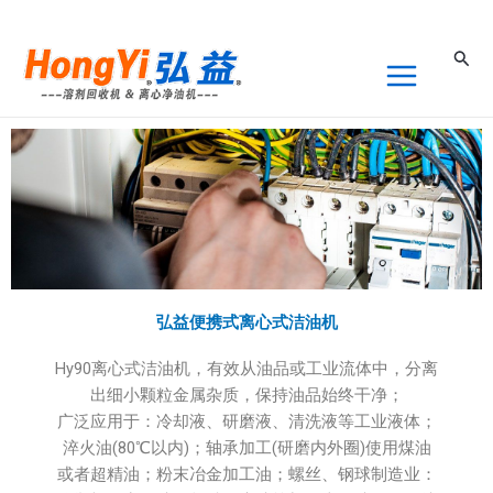
跳
至
搜
内
索
容
弘益便携式离心式洁油机
Hy90离心式洁油机，有效从油品或工业流体中，分离
出细小颗粒金属杂质，保持油品始终干净；
广泛应用于：冷却液、研磨液、清洗液等工业液体；
淬火油(80℃以内)；轴承加工(研磨内外圈)使用煤油
或者超精油；粉末冶金加工油；螺丝、钢球制造业：