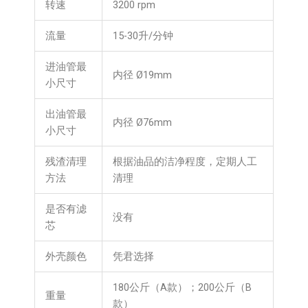
转速
3200 rpm
流量
15-30升/分钟
进油管最
内径 Ø19mm
小尺寸
出油管最
内径 Ø76mm
小尺寸
残渣清理
根据油品的洁净程度，定期人工
方法
清理
是否有滤
没有
芯
外壳颜色
凭君选择
180公斤（A款）；200公斤（B
重量
款）