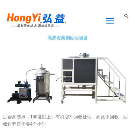
跳
至
搜
内
索
容
高沸点溶剂回收设备
适合高
沸点（180度以上）有机
溶剂回收处理，高效率回收，回
收过程仅需要4个小时